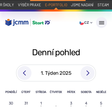
R ŠKOLY
VÝBĚR PRAXE
E-PORTFOLIO
JSME NADANÍ
STEAM
CZ
Denní pohled
1. Týden 2025
PONDĚLÍ
ÚTERÝ
STŘEDA
ČTVRTEK
PÁTEK
SOBOTA
NEDĚLE
30
31
1
2
3
4
5