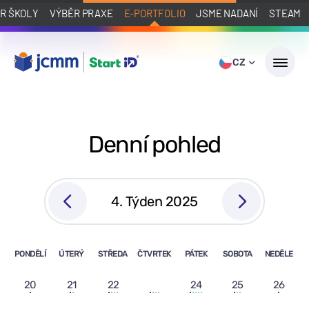
R ŠKOLY
VÝBĚR PRAXE
E-PORTFOLIO
JSME NADANÍ
STEAM
CZ
Denní pohled
4. Týden 2025
PONDĚLÍ
ÚTERÝ
STŘEDA
ČTVRTEK
PÁTEK
SOBOTA
NEDĚLE
20
21
22
23
24
25
26