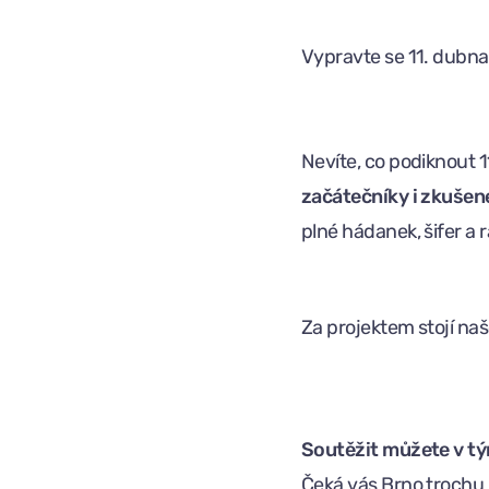
Vypravte se 11. dubna d
Nevíte, co podiknout 
začátečníky i zkušené
plné hádanek, šifer a
Za projektem stojí na
Soutěžit můžete v tým
Čeká vás Brno trochu 