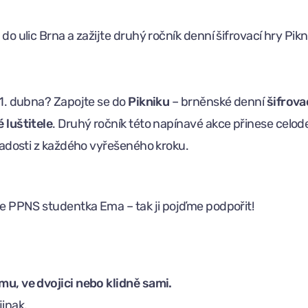
o ulic Brna a zažijte druhý ročník denní šifrovací hry Pikn
11. dubna? Zapojte se do
Pikniku
– brněnské denní
šifrova
 luštitele
. Druhý ročník této napínavé akce přinese celod
 radosti z každého vyřešeného kroku.
še PPNS studentka Ema – tak ji pojďme podpořit!
u, ve dvojici nebo klidně sami.
jinak.