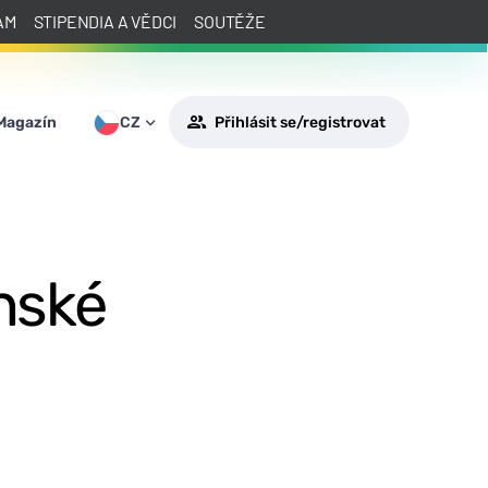
AM
STIPENDIA A VĚDCI
SOUTĚŽE
Magazín
CZ
Přihlásit se/registrovat
ěnské