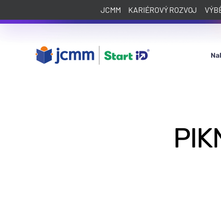
JCMM
KARIÉROVÝ ROZVOJ
VÝB
Na
PIKN