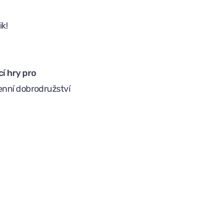
ik!
cí hry pro
enní dobrodružství