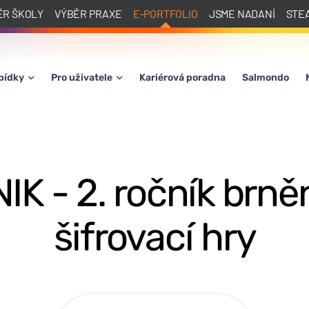
ĚR ŠKOLY
VÝBĚR PRAXE
E-PORTFOLIO
JSME NADANÍ
STE
bídky
Pro uživatele
Kariérová poradna
Salmondo
IK - 2. ročník brn
šifrovací hry