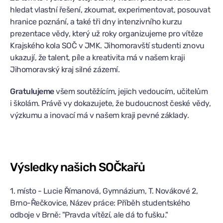
hledat vlastní řešení, zkoumat, experimentovat, posouvat
hranice poznání, a také tři dny intenzivního kurzu
prezentace vědy, který už roky organizujeme pro vítěze
Krajského kola SOČ v JMK. Jihomoravští studenti znovu
ukazují, že talent, píle a kreativita má v našem kraji
Jihomoravský kraj silné zázemí.
Gratulujeme
všem soutěžícím, jejich vedoucím, učitelům
i školám. Právě vy dokazujete, že budoucnost české vědy,
výzkumu a inovací má v našem kraji pevné základy.
Výsledky našich SOČkařů
1. místo - Lucie Římanová, Gymnázium, T. Novákové 2,
Brno-Řečkovice, Název práce: Příběh studentského
odboje v Brně: "Pravda vítězí, ale dá to fušku."