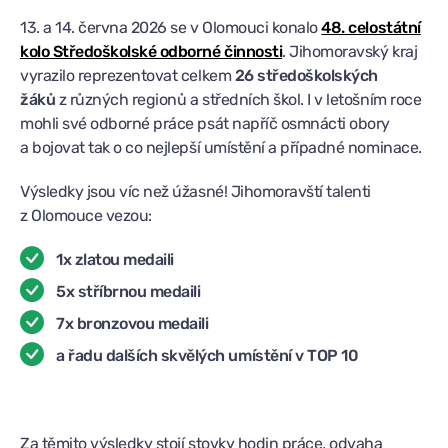
13. a 14. června 2026 se v Olomouci konalo
48. celostátní
kolo Středoškolské odborné činnosti
. Jihomoravský kraj
vyrazilo reprezentovat celkem
26 středoškolských
žáků
z různých regionů a středních škol. I v letošním roce
mohli své odborné práce psát napříč osmnácti obory
a bojovat tak o co nejlepší umístění a případné nominace.
Výsledky jsou víc než úžasné! Jihomoravští talenti
z Olomouce vezou:
1x zlatou medaili
5x stříbrnou medaili
7x bronzovou medaili
a řadu dalších skvělých umístění v TOP 10
Za těmito výsledky stojí stovky hodin práce, odvaha