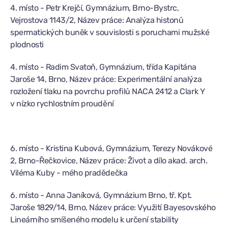
4. místo - Petr Krejčí, Gymnázium, Brno-Bystrc,
Vejrostova 1143/2, Název práce: Analýza histonů
spermatických buněk v souvislosti s poruchami mužské
plodnosti
4. místo - Radim Svatoň, Gymnázium, třída Kapitána
Jaroše 14, Brno, Název práce: Experimentální analýza
rozložení tlaku na povrchu profilů NACA 2412 a Clark Y
v nízko rychlostním proudění
6. místo - Kristina Kubová, Gymnázium, Terezy Novákové
2, Brno-Řečkovice, Název práce: Život a dílo akad. arch.
Viléma Kuby - mého pradědečka
6. místo - Anna Janíková, Gymnázium Brno, tř. Kpt.
Jaroše 1829/14, Brno, Název práce: Využití Bayesovského
Lineárního smíšeného modelu k určení stability