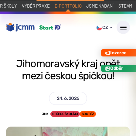
R ŠKOLY
VÝBĚR PRAXE
E-PORTFOLIO
JSME NADANÍ
STEAM
CZ
Inzerce
Jihomoravský kraj opět
Odběr
mezi českou špičkou!
24. 6. 2026
JMK
STŘEDOŠKOLÁCI
SOUTĚŽ