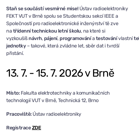
Staň se součástí vesmírné mise!
Ústav radioelektroniky
FEKT VUT v Brně spolu se Studentskou sekcí IEEE a
Společností pro radioelektronické inženýrství tě zve
na
třídenní technickou letní školu
, na které si
vyzkoušíš
návrh
,
pájení
,
programování
a
testování
vlastní
te
jednotky
– takové, která zvládne let, sběr dat i tvrdší
přistání.
13. 7. - 15. 7. 2026 v Brně
Místo:
Fakulta elektrotechniky a komunikačních
technologií VUT v Brně, Technická 12, Brno
Pracoviště:
Ústav radioelektroniky
Registrace
ZDE