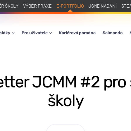
ĚR ŠKOLY
VÝBĚR PRAXE
E-PORTFOLIO
JSME NADANÍ
STE
bídky
Pro uživatele
Kariérová poradna
Salmondo
tter JCMM #2 pro 
školy