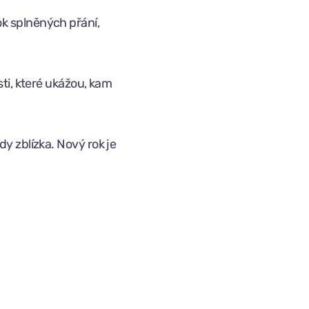
ok splněných přání,
sti, které ukážou, kam
y zblízka. Nový rok je