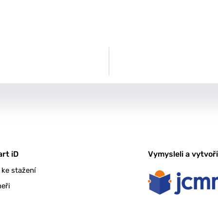
art iD
Vymysleli a vytvořil
 ke stažení
eři