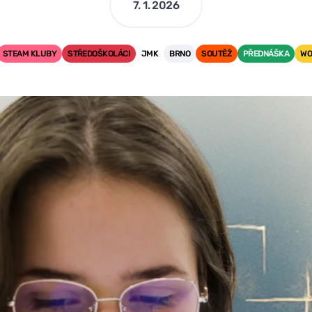
7. 1. 2026
STEAM KLUBY
STŘEDOŠKOLÁCI
JMK
BRNO
SOUTĚŽ
PŘEDNÁŠKA
WO