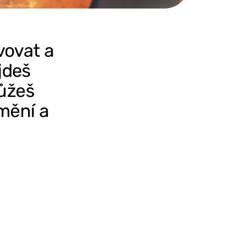
vovat a
jdeš
můžeš
umění a