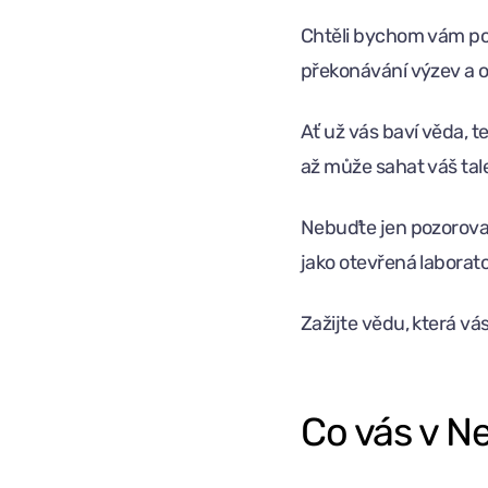
Chtěli bychom vám pop
překonávání výzev a o
Ať už vás baví věda, t
až může sahat váš tal
Nebuďte jen pozorovate
jako otevřená laborat
Zažijte vědu, která vá
Co vás v N