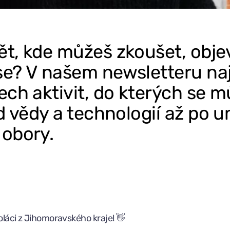
t, kde můžeš zkoušet, obje
se? V našem newsletteru na
ech aktivit, do kterých se 
od vědy a technologií až po 
 obory.
oláci z Jihomoravského kraje! 👋