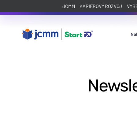
JCMM
KARIÉROVÝ ROZVOJ
VÝB
Na
Newsle