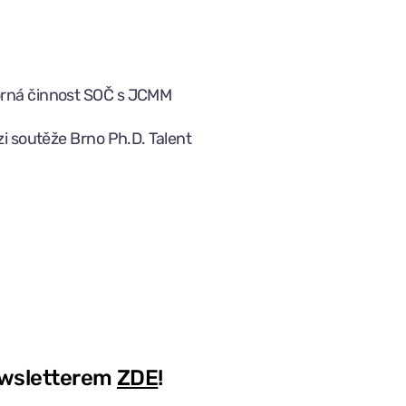
orná činnost SOČ s JCMM
zi soutěže Brno Ph.D. Talent
ewsletterem
ZDE
!