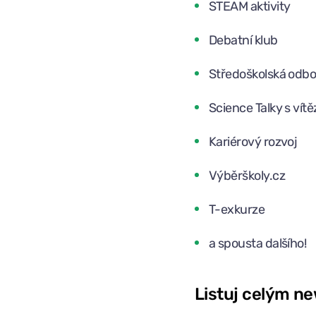
STEAM aktivity
Debatní klub
Středoškolská odb
Science Talky s vítě
Kariérový rozvoj
Výběrškoly.cz
T-exkurze
a spousta dalšího!
Listuj celým n