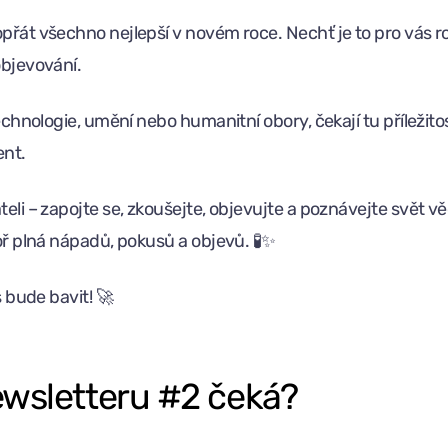
řát všechno nejlepší v novém roce. Nechť je to pro vás r
bjevování.
echnologie, umění nebo humanitní obory, čekají tu příležito
ent.
li – zapojte se, zkoušejte, objevujte a poznávejte svět věd
oř plná nápadů, pokusů a objevů. 🧪✨
s bude bavit! 🚀
ewsletteru #2 čeká?