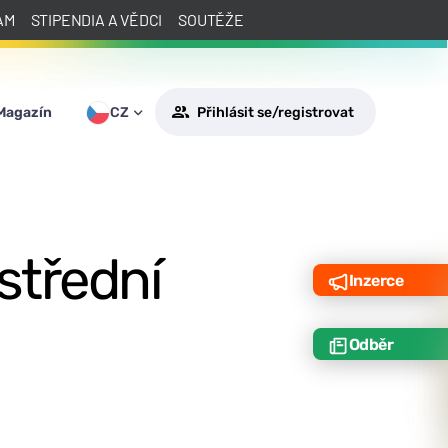
AM
STIPENDIA A VĚDCI
SOUTĚŽE
Magazín
CZ
Přihlásit se/registrovat
střední
Inzerce
Odběr