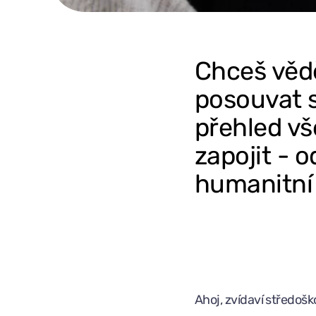
Chceš vědě
posouvat 
přehled vš
zapojit - 
humanitní
Ahoj, zvídaví středošk