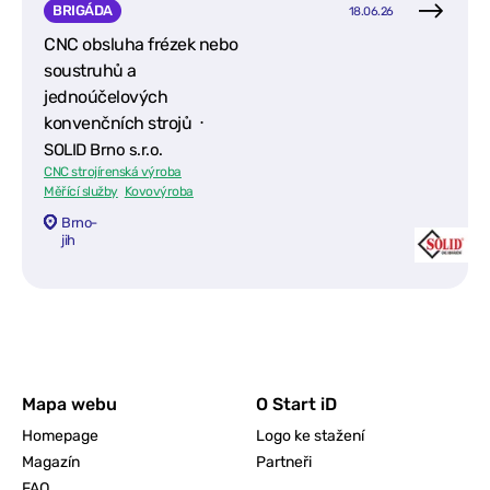
BRIGÁDA
18.06.26
CNC obsluha frézek nebo
soustruhů a
jednoúčelových
konvenčních strojů ⋅
SOLID Brno s.r.o.
CNC strojírenská výroba
Měřící služby
Kovovýroba
Brno-
jih
Mapa webu
O Start iD
Homepage
Logo ke stažení
Magazín
Partneři
FAQ