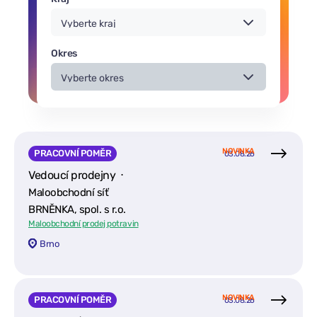
Okres
NOVINKA
PRACOVNÍ POMĚR
03.08.26
Vedoucí prodejny ⋅
Maloobchodní síť
BRNĚNKA, spol. s r.o.
Maloobchodní prodej potravin
Brno
NOVINKA
PRACOVNÍ POMĚR
03.08.26