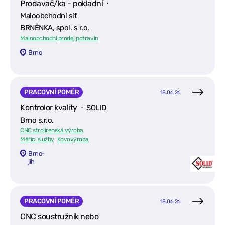
Prodavač/ka - pokladní ⋅
Maloobchodní síť
BRNĚNKA, spol. s r.o.
Maloobchodní prodej potravin
Brno
PRACOVNÍ POMĚR
18.06.26
Kontrolor kvality ⋅
SOLID
Brno s.r.o.
CNC strojírenská výroba
Měřící služby
Kovovýroba
Brno-
jih
PRACOVNÍ POMĚR
18.06.26
CNC soustružník nebo