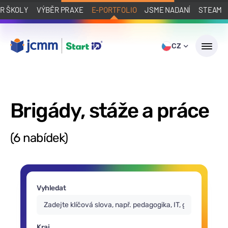
R ŠKOLY
VÝBĚR PRAXE
E-PORTFOLIO
JSME NADANÍ
STEAM
CZ
Brigády, stáže a práce
(6 nabídek)
Vyhledat
Kraj