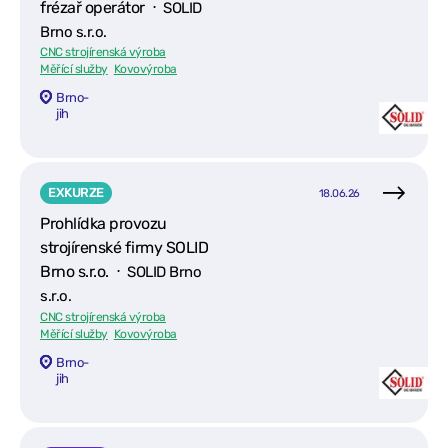
frézař operátor ⋅
SOLID
Brno s.r.o.
CNC strojírenská výroba
Měřící služby
Kovovýroba
Brno-
jih
EXKURZE
18.06.26
Prohlídka provozu
strojírenské firmy SOLID
Brno s.r.o. ⋅
SOLID Brno
s.r.o.
CNC strojírenská výroba
Měřící služby
Kovovýroba
Brno-
jih