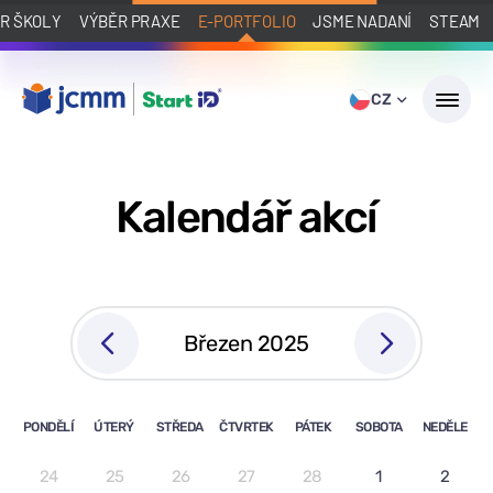
R ŠKOLY
VÝBĚR PRAXE
E-PORTFOLIO
JSME NADANÍ
STEAM
CZ
Kalendář akcí
Březen 2025
PONDĚLÍ
ÚTERÝ
STŘEDA
ČTVRTEK
PÁTEK
SOBOTA
NEDĚLE
24
25
26
27
28
1
2