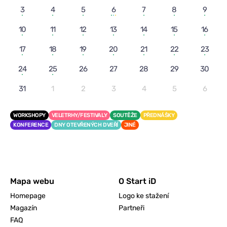
3
4
5
6
7
8
9
10
11
12
13
14
15
16
17
18
19
20
21
22
23
24
25
26
27
28
29
30
31
1
2
3
4
5
6
WORKSHOPY
VELETRHY/FESTIVALY
SOUTĚŽE
PŘEDNÁŠKY
KONFERENCE
DNY OTEVŘENÝCH DVEŘÍ
JINÉ
Mapa webu
O Start iD
Homepage
Logo ke stažení
Magazín
Partneři
FAQ