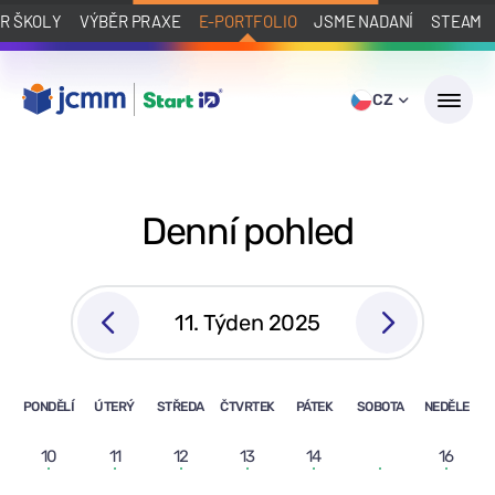
R ŠKOLY
VÝBĚR PRAXE
E-PORTFOLIO
JSME NADANÍ
STEAM
CZ
Denní pohled
11. Týden 2025
PONDĚLÍ
ÚTERÝ
STŘEDA
ČTVRTEK
PÁTEK
SOBOTA
NEDĚLE
10
11
12
13
14
15
16