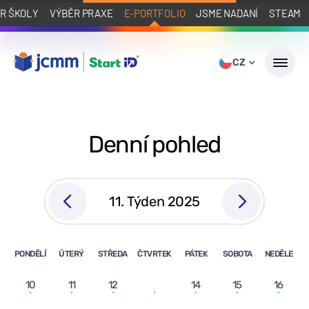
R ŠKOLY
VÝBĚR PRAXE
E-PORTFOLIO
JSME NADANÍ
STEAM
CZ
Denní pohled
11. Týden 2025
PONDĚLÍ
ÚTERÝ
STŘEDA
ČTVRTEK
PÁTEK
SOBOTA
NEDĚLE
10
11
12
13
14
15
16