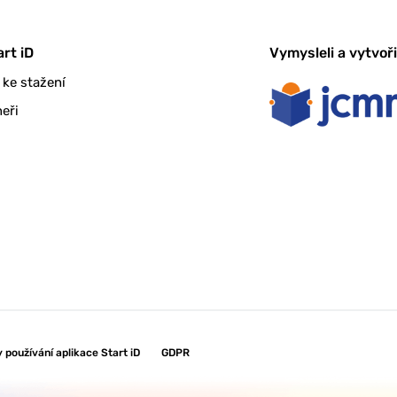
art iD
Vymysleli a vytvořil
 ke stažení
eři
používání aplikace Start iD
GDPR