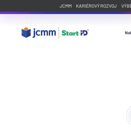
JCMM
KARIÉROVÝ ROZVOJ
VÝB
Na