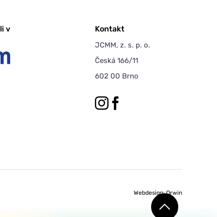
i v
Kontakt
JCMM, z. s. p. o.
Česká 166/11
602 00 Brno
Webdesign
:
Orwin