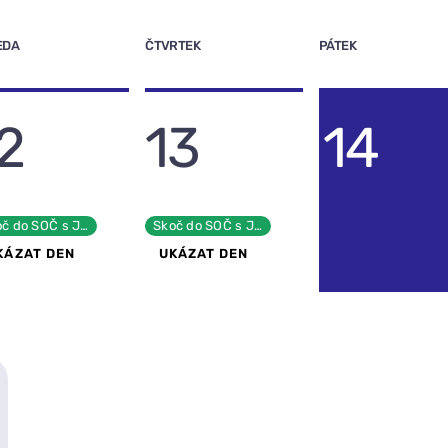
EDA
ČTVRTEK
PÁTEK
2
13
14
č do SOČ s JCMM!
Skoč do SOČ s JCMM!
KÁZAT DEN
UKÁZAT DEN