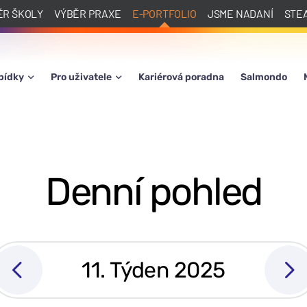
ĚR ŠKOLY
VÝBĚR PRAXE
E-PORTFOLIO
JSME NADANÍ
STE
bídky
Pro uživatele
Kariérová poradna
Salmondo
Denní pohled
11. Týden 2025