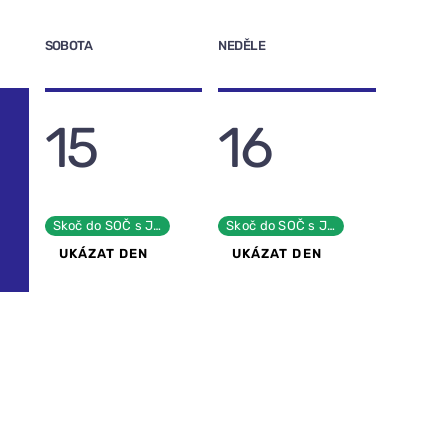
SOBOTA
NEDĚLE
15
16
Skoč do SOČ s JCMM!
Skoč do SOČ s JCMM!
UKÁZAT DEN
UKÁZAT DEN