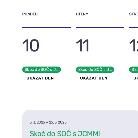
PONDĚLÍ
ÚTERÝ
STŘ
10
11
1
Skoč do SOČ s JCMM!
Skoč do SOČ s JCMM!
Sko
UKÁZAT DEN
UKÁZAT DEN
U
3. 3. 2025
—
25. 3. 2025
Skoč do SOČ s JCMM!