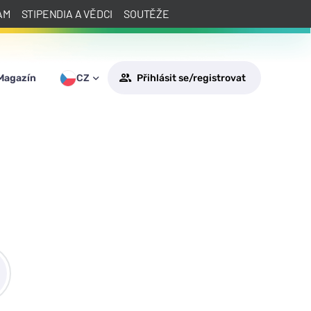
AM
STIPENDIA A VĚDCI
SOUTĚŽE
Magazín
CZ
Přihlásit se/registrovat